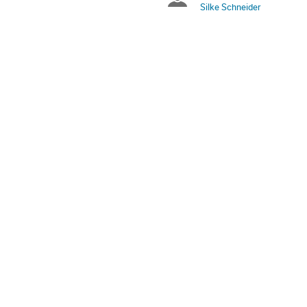
Chairpersons
Silke Schneider