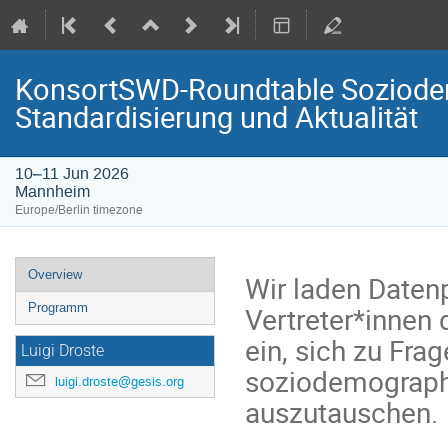
KonsortSWD-Roundtable Soziode
Standardisierung und Aktualität
10–11 Jun 2026
Mannheim
Europe/Berlin timezone
Event
Overview
Wir laden Daten
menu
Vertreter*innen 
Programm
ein, sich zu Fra
Luigi Droste
soziodemograph
luigi.droste@gesis.org
auszutauschen.