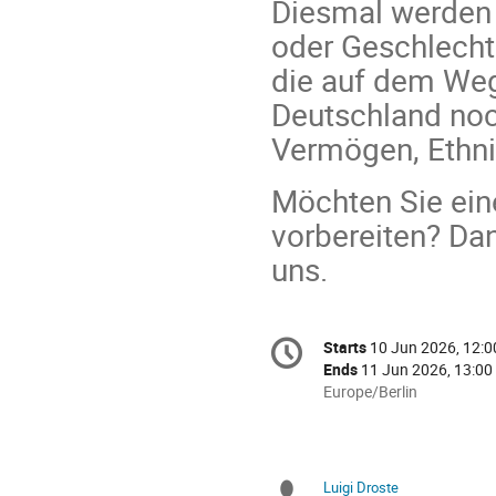
Diesmal werden 
oder Geschlecht
die auf dem Weg
Deutschland noc
Vermögen, Ethni
Möchten Sie ein
vorbereiten? Dan
uns.
Conference
Starts
10 Jun 2026, 12:0
Date/Time
information
Ends
11 Jun 2026, 13:00
All
Europe/Berlin
times
are
in
Europe/Berlin
Luigi Droste