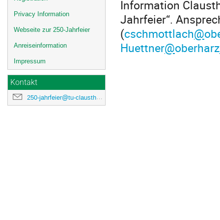
Information Claust
Privacy Information
Jahrfeier“. Anspre
(
cschmottlach
@
ob
Webseite zur 250-Jahrfeier
Huettner
@
oberharz
Anreiseinformation
Impressum
Kontakt
250-jahrfeier@tu-clausthal.de