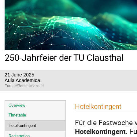
250-Jahrfeier der TU Clausthal
21 June 2025
Aula Academica
Europe/Berlin timezone
Event
Hotelkontingent
Overview
menu
Timetable
Für die Festwoche v
Hotelkontingent
Hotelkontingent
. F
Registration