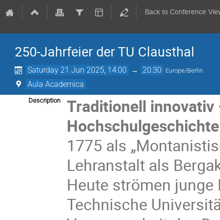
Back to Conference Vie
250-Jahrfeier der TU Clausthal
Saturday 21 Jun 2025, 14:00
→
20:30
Europe/Berlin
Aula Academica
Traditionell innovati
Description
Hochschulgeschichte
1775 als „Montanistis
Lehranstalt als Berg
Heute strömen junge
Technische Universitä