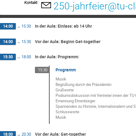
Kontakt
250-jahrfeier@tu-c
In der Aula: Einlass: ab 14 Uhr
14:00
→
15:30
Vor der Aula: Beginn Get-together
14:00
→
15:30
In der Aula: Programm:
15:30
→
18:00
Programm
15:30
Musik
Begrüßung durch die Präsidentin
Grußworte
Podiumsdiskussion mit Vertreter:innen der TU 
Ernennung Ehrenbürger
Spannendes zu Historie, Internationalem und 
Schlussworte
Musik
Vor der Aula: Get-together
18:00
→
20:30