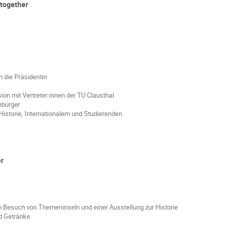
-together
 die Präsidentin
on mit Vertreter:innen der TU Clausthal
nbürger
istorie, Internationalem und Studierenden
er
 Besuch von Themeninseln und einer Ausstellung zur Historie
nd Getränke