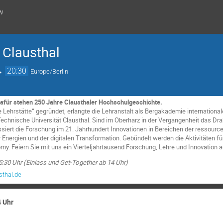
w
 Clausthal
→
20:30
Europe/Berlin
 dafür stehen 250 Jahre Clausthaler Hochschulgeschichte.
e Lehrstätte“ gegründet, erlangte die Lehranstalt als Bergakademie internati
echnische Universität Clausthal. Sind im Oberharz in der Vergangenheit das Dra
siert die Forschung im 21. Jahrhundert Innovationen in Bereichen der ressourcen
r Energien und der digitalen Transformation. Gebündelt werden die Aktivitäten f
my. Feiern Sie mit uns ein Vierteljahrtausend Forschung, Lehre und Innovation
5:30 Uhr (Einlass und Get-Together ab 14 Uhr)
sthal.de
4 Uhr