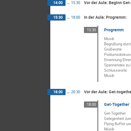
Vor der Aula: Beginn Get
14:00
→
15:30
In der Aula: Programm:
15:30
→
18:00
Programm
15:30
Musik
Begrüßung durch
Grußworte
Podiumsdiskussi
Ernennung Ehre
Spannendes zu H
Schlussworte
Musik
Vor der Aula: Get-togeth
18:00
→
20:30
Get-Together
18:00
Get-Together
Gelegenheit zum
Flying Buffet u
Musik