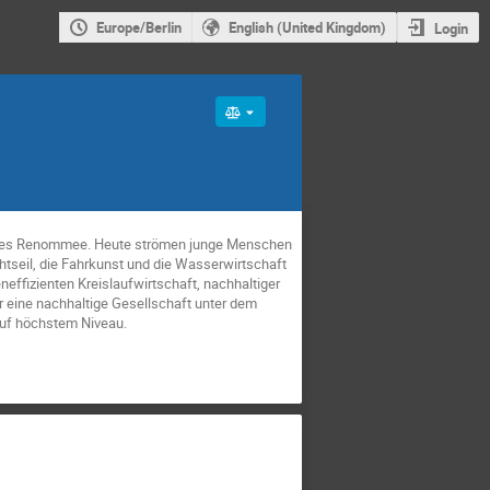
Europe/Berlin
English (United Kingdom)
Login
onales Renommee. Heute strömen junge Menschen
htseil, die Fahrkunst und die Wasserwirtschaft
effizienten Kreislaufwirtschaft, nachhaltiger
ür eine nachhaltige Gesellschaft unter dem
 auf höchstem Niveau.