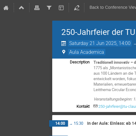
Back to Conference Vie
250-Jahrfeier der TU
Saturday 21 Jun 2025, 14:00
Aula Academica
Traditionell innovativ –
Description
1775 als „Montanistisch
aus 100 Ländern an die T
entwickelt worden, fokus
Materialien, erneuerbare
Leitthema Circular Econo
Veranstaltungsbeginn: 1
Kontakt
250-jahrfeier@tu-clau
In der Aula: Einlass: ab 1
14:00
→
15:30