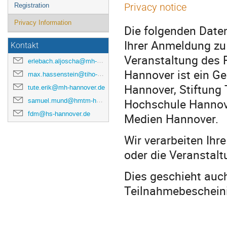
Privacy notice
Registration
Privacy Information
Die folgenden Dat
Ihrer Anmeldung zu
Kontakt
Veranstaltung des
erlebach.aljoscha@mh-hannover.de
Hannover ist ein G
max.hassenstein@tiho-hannover.de
Hannover, Stiftung
tute.erik@mh-hannover.de
Hochschule Hannove
samuel.mund@hmtm-hannover.de
fdm@hs-hannover.de
Medien Hannover.
Wir verarbeiten Ih
oder die Veranstal
Dies geschieht auch
Teilnahmebescheini