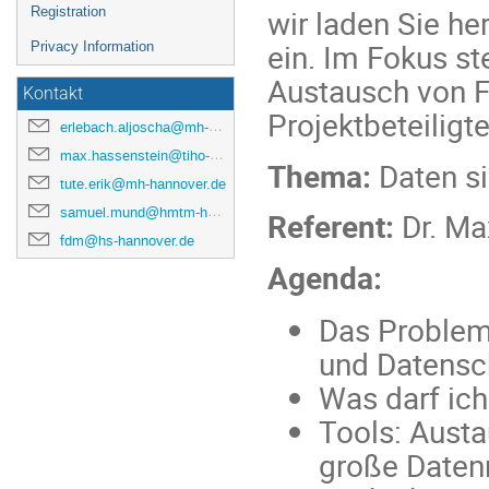
wir laden Sie h
Registration
ein. Im Fokus s
Privacy Information
Austausch von 
Kontakt
Projektbeteiligte
erlebach.aljoscha@mh-hannover.de
max.hassenstein@tiho-hannover.de
Thema:
Daten si
tute.erik@mh-hannover.de
samuel.mund@hmtm-hannover.de
Referent:
Dr. Ma
fdm@hs-hannover.de
Agenda:
Das Problem
und Datensc
Was darf ich
Tools: Aust
große Date