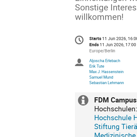
Sonstige Intere
willkommen!
Conference
Starts
11 Jun 2026, 16:0
Date/Time
information
Ends
11 Jun 2026, 17:00
All
Europe/Berlin
times
Aljoscha Erlebach
Chairpersons
are
Erik Tute
in
Max J. Hassenstein
Europe/Berlin
Samuel Mund
Sebastian Lehmann
FDM Campus
Extra
Hochschulen
information
Hochschule 
Stiftung Tier
Medizinische