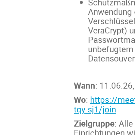
Schutzmaßn
Anwendung 
Verschlüssel
VeraCrypt) u
Passwortma
unbefugtem Z
Datensouverä
Wann
: 11.06.26
Wo
:
https://mee
tqy-sj1/join
Zielg
ruppe
: All
Einrichtungen wi