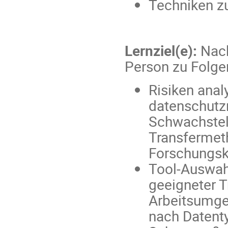
Techniken z
Lernziel(e):
Nach
Person zu Folge
Risiken anal
datenschutzr
Schwachstell
Transfermeth
Forschungsk
Tool-Auswah
geeigneter T
Arbeitsumge
nach Datent