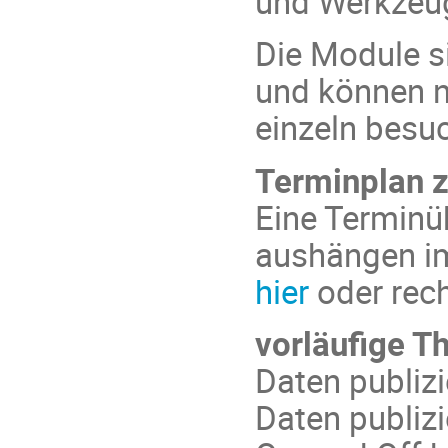
und Werkzeu
Die Module s
und können n
einzeln besu
Terminplan 
Eine Terminü
aushängen im
hier
oder rech
vorläufige T
Daten publizi
Daten publizi