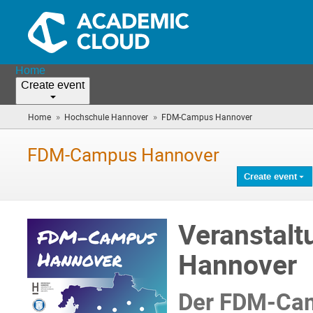
Home
Create event
»
»
Home
Hochschule Hannover
FDM-Campus Hannover
(you
are
here)
FDM-Campus Hannover
Create event
Veranstal
Hannover
Der FDM-Cam