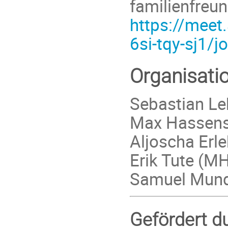
familienfreun
https://meet
6si-tqy-sj1/jo
Organisati
Sebastian L
Max Hassens
Aljoscha Er
Erik Tute (M
Samuel Mun
Gefördert d