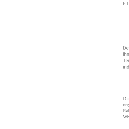
E‑
De
Ihn
Te
in
---
Die
org
Rah
Wis