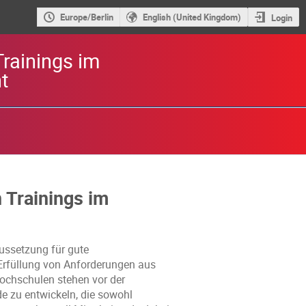
Europe/Berlin
English (United Kingdom)
Login
rainings im
t
 Trainings im
ssetzung für gute 
Erfüllung von Anforderungen aus 
chschulen stehen vor der 
 zu entwickeln, die sowohl 