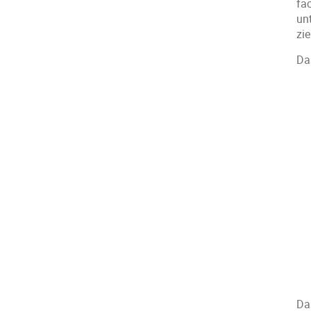
fa
un
zie
Da
Da