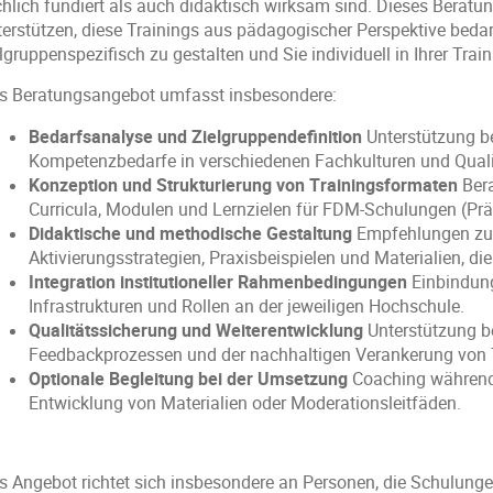
chlich fundiert als auch didaktisch wirksam sind. Dieses Beratun
terstützen, diese Trainings aus pädagogischer Perspektive bedar
lgruppenspezifisch zu gestalten und Sie individuell in Ihrer Trai
s Beratungsangebot umfasst insbesondere:
Bedarfsanalyse und Zielgruppendefinition
 Unterstützung bei
Kompetenzbedarfe in verschiedenen Fachkulturen und Quali
Konzeption und Strukturierung von Trainingsformaten
 Ber
Curricula, Modulen und Lernzielen für FDM‑Schulungen (Präs
Didaktische und methodische Gestaltung
 Empfehlungen zu 
Aktivierungsstrategien, Praxisbeispielen und Materialien, di
Integration institutioneller Rahmenbedingungen
 Einbindung
Infrastrukturen und Rollen an der jeweiligen Hochschule.
Qualitätssicherung und Weiterentwicklung
 Unterstützung b
Feedbackprozessen und der nachhaltigen Verankerung von 
Optionale Begleitung bei der Umsetzung
 Coaching während
Entwicklung von Materialien oder Moderationsleitfäden.
s Angebot richtet sich insbesondere an Personen, die Schulunge