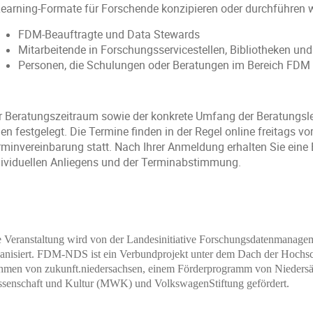
Learning‑Formate für Forschende konzipieren oder durchführen w
FDM‑Beauftragte und Data Stewards
Mitarbeitende in Forschungsservicestellen, Bibliotheken un
Personen, die Schulungen oder Beratungen im Bereich FDM
r Beratungszeitraum sowie der konkrete Umfang der Beratungsle
en festgelegt. Die Termine finden in der Regel online freitags vo
rminvereinbarung statt. Nach Ihrer Anmeldung erhalten Sie eine E
dividuellen Anliegens und der Terminabstimmung.
 Veranstaltung wird von der Landesinitiative Forschungsdatenmanage
anisiert. FDM-NDS ist ein Verbundprojekt unter dem Dach der Hochsc
men von zukunft.niedersachsen, einem Förderprogramm von Niedersä
senschaft und Kultur (MWK) und VolkswagenStiftung gefördert.