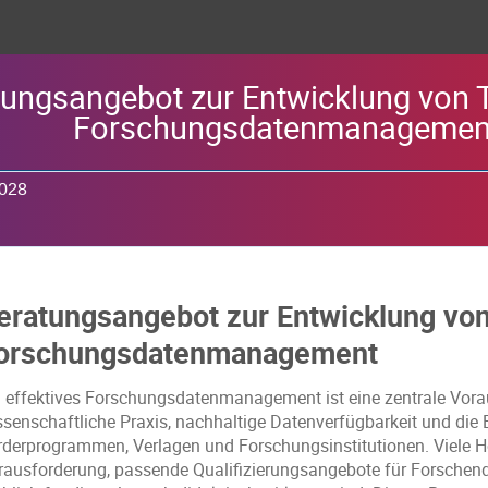
tungsangebot zur Entwicklung von T
Forschungsdatenmanagemen
2028
eratungsangebot zur Entwicklung von
orschungsdatenmanagement
n effektives Forschungsdatenmanagement ist eine zentrale Vorau
ssenschaftliche Praxis, nachhaltige Datenverfügbarkeit und die 
rderprogrammen, Verlagen und Forschungsinstitutionen. Viele Ho
rausforderung, passende Qualifizierungsangebote für Forschende