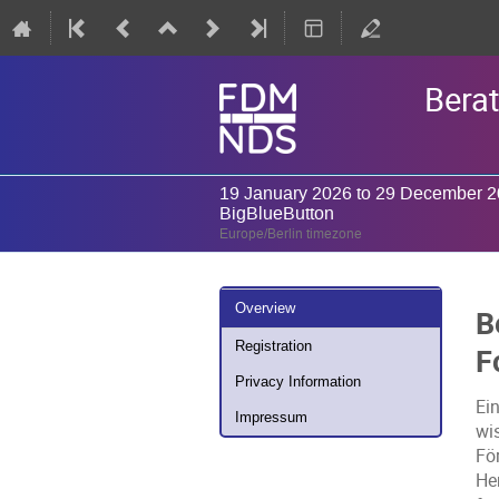
Bera
19 January 2026 to 29 December 
BigBlueButton
Europe/Berlin timezone
Event
Overview
B
menu
Registration
F
Privacy Information
Ei
Impressum
wi
Fö
He