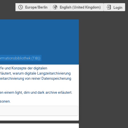
Europe/Berlin
English (United Kingdom)
Login
rmationsbibliothek (TIB)
)
fe und Konzepte der digitalen
läutert, warum digitale Langzeitarchivierung
gzeitarchivierung von reiner Datenspeicherung
 einem light, dim und dark archive erläutert.
rsonen.