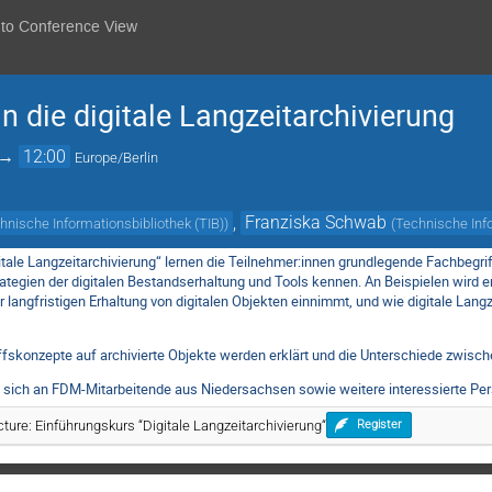
 to Conference View
in die digitale Langzeitarchivierung
→
12:00
Europe/Berlin
,
Franziska Schwab
hnische Informationsbibliothek (TIB)
)
(
Technische Info
tale Langzeitarchivierung“ lernen die Teilnehmer:innen grundlegende Fachbegrif
rategien der digitalen Bestandserhaltung und Tools kennen. An Beispielen wird er
er langfristigen Erhaltung von digitalen Objekten einnimmt, und wie digitale Lan
fskonzepte auf archivierte Objekte werden erklärt und die Unterschiede zwischen
et sich an FDM-Mitarbeitende aus Niedersachsen sowie weitere interessierte Pe
ure: Einführungskurs “Digitale Langzeitarchivierung“
Register