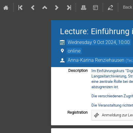
Back
Lecture: Einführung 
Wednesday 9 Oct 2024, 10:00
online
Anna-Karina Renziehausen
(
Tec
Im Einführungskurs “Digi
Description
Langzeitarchivierung, St
eine zentrale Rolle bei d
abzugrenzen ist.
Die verschiedenen Zugrif
Die Veranstaltung richt
Registration
Anmeldung zur Lect