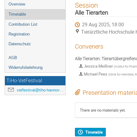
Event
Session
Overview
menu
Alle Tierarten
Timetable
29 Aug 2025, 18:00
Contribution List
Tierärztliche Hochschule
Registration
Datenschutz
Conveners
AGB
Alle Tierarten: Tierartübergreifen
Jessica Meißner
(
Institut für Pha
Widerrufsbelehrung
Michael Pees
(
Klinik für Heimtiere, 
TiHo-VetFestival
vetfestival@tiho-hannover.de
Presentation materi
There are no materials yet.
Timetable