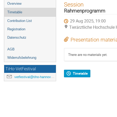
Event
Session
Overview
menu
Rahmenprogramm
Timetable
29 Aug 2025, 19:00
Contribution List
Tierärztliche Hochschule
Registration
Datenschutz
Presentation materi
AGB
There are no materials yet.
Widerrufsbelehrung
TiHo-VetFestival
Timetable
vetfestival@tiho-hannover.de