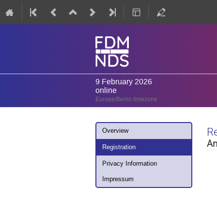
9 February 2026
online
Europe/Berlin timezone
Event
Re
Overview
menu
An
Registration
Privacy Information
Impressum