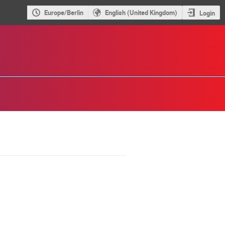
Europe/Berlin
English (United Kingdom)
Login