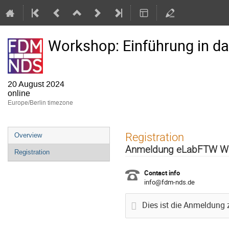
Workshop: Einführung in d
20 August 2024
online
Europe/Berlin timezone
Event
Registration
Overview
menu
Anmeldung eLabFTW W
Registration
Contact info
info@fdm-nds.de
Dies ist die Anmeldun