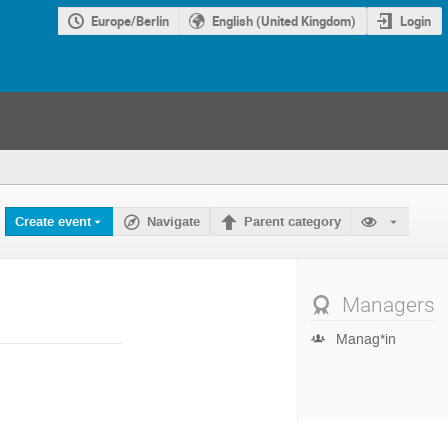
Europe/Berlin
English (United Kingdom)
Login
Create event
Navigate
Parent category
Managers
Manag*in