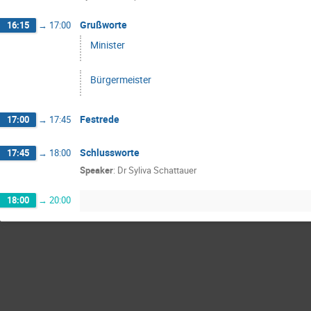
Grußworte
16:15
→
17:00
Minister
Bürgermeister
Festrede
17:00
→
17:45
Schlussworte
17:45
→
18:00
Speaker
:
Dr
Syliva Schattauer
18:00
→
20:00