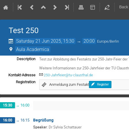
Back
Test 250
Saturday 21 Jun 2025, 15:30
→
20:00
Europe/Berlin
Aula Academica
Test zur Abbildung des Festakts zur 250-Jahr-Feier der 
Description
Weitere Informationen zur 250-Jahrfeier der TU Clausthal
Kontakt-Adresse
250-Jahrfeier@tu-clausthal.de
Registration
Anmeldung zum Festakt
Register
15:30
→
16:00
Begrüßung
16:00
→
16:15
Speaker
:
Dr
Sylvia Schattauer