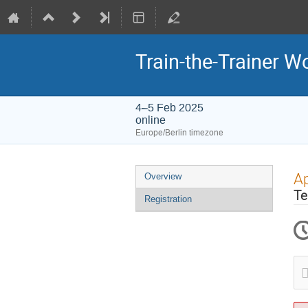
Train-the-Trainer
4–5 Feb 2025
online
Europe/Berlin timezone
Event
Ap
Overview
menu
Te
Registration