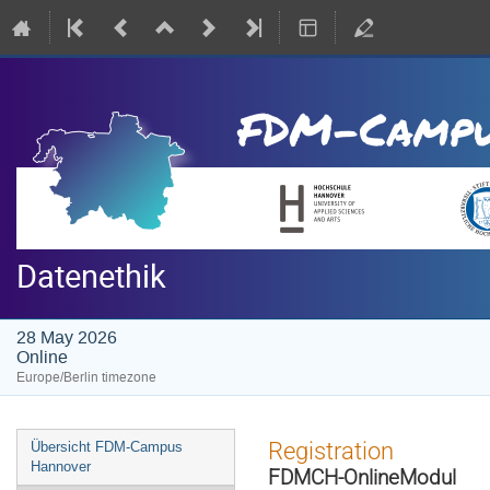
Datenethik
28 May 2026
Online
Europe/Berlin timezone
Event
Registration
Übersicht FDM-Campus
menu
Hannover
FDMCH-OnlineModul