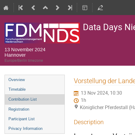
Data Days Ni
13 November 2024
Hannover
Europe/Berlin timezone
Event
Vorstellung der Land
Overview
menu
Timetable
13 Nov 2024, 10:30
Contribution List
1h
Königlicher Pferdestall (
Registration
Participant List
Description
Privacy Information