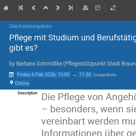
Gleichstellungsbüro
Pflege mit Studium und Berufstäti
gibt es?
by
Barbara Schmidtke
(
Pflegestützpunkt Stadt Brau
Friday 6 Feb 2026, 10:00
→
11:30
Europe/Berlin
Online
Die Pflege von Angehö
Description
– besonders, wenn si
vereinbart werden mus
Informationen über g