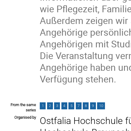
wie Pflegezeit, Famili
Außerdem zeigen wir a
Angehörige persönlic
Angehörigen mit Stud
Die Veranstaltung ver
Angehörige haben und
Verfügung stehen.
From the same
1
2
3
4
5
7
8
9
10
series
Organised by
Ostfalia Hochschule 